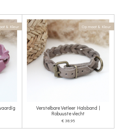
at & Kleur
Op maat & Kleur
waardig
Verstelbare Vetleer Halsband |
Robuuste vlecht
€ 38,95