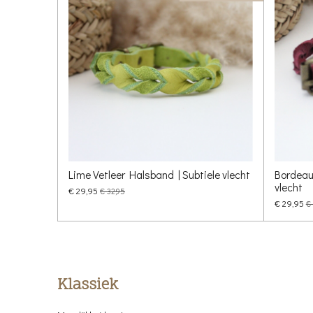
Lime Vetleer Halsband | Subtiele vlecht
Bordeaux
vlecht
€ 29,95
€ 32,95
€ 29,95
€
Klassiek