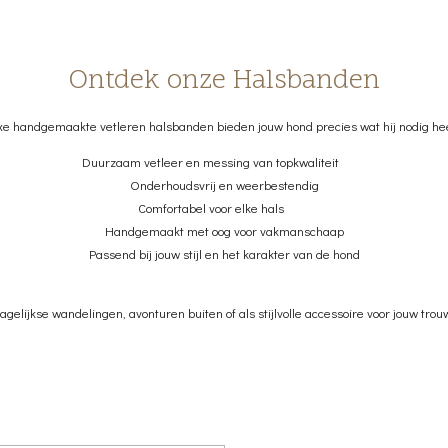
Ontdek onze Halsbanden
xe handgemaakte vetleren halsbanden bieden jouw hond precies wat hij nodig hee
Duurzaam vetleer en messing van topkwaliteit
Onderhoudsvrij en weerbestendig
Comfortabel voor elke hals
Handgemaakt met oog voor vakmanschaap
Passend bij jouw stijl en het karakter van de hond
agelijkse wandelingen, avonturen buiten of als stijlvolle accessoire voor jouw trou