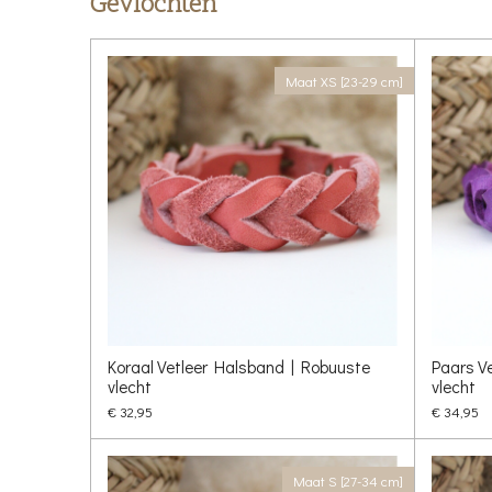
Gevlochten
Maat XS [23-29 cm]
Koraal Vetleer Halsband | Robuuste
Paars V
vlecht
vlecht
€ 32,95
€ 34,95
Maat S [27-34 cm]