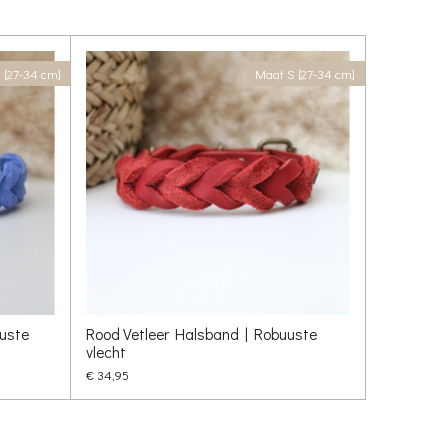
 [27-34 cm]
Maat S [27-34 cm]
uste
Rood Vetleer Halsband | Robuuste
vlecht
€ 34,95