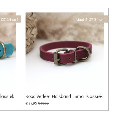
 [27-34 cm]
Maat S [27-34 cm]
lassiek
Rood Vetleer Halsband | Smal Klassiek
€ 27,95
€ 30,95