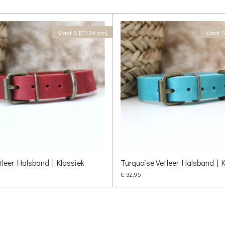
Maat S [27-34 cm]
Maat S
tleer Halsband | Klassiek
Turquoise Vetleer Halsband | K
€ 32,95