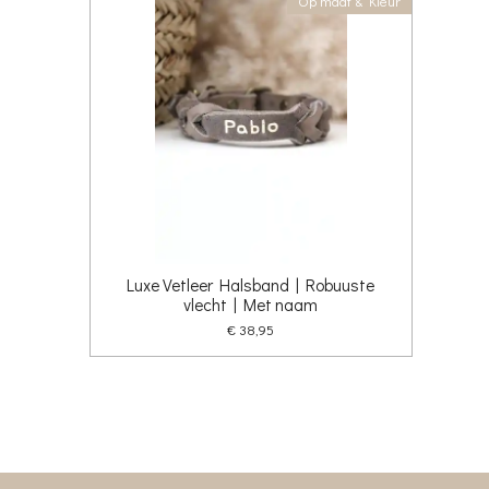
Op maat & Kleur
Luxe Vetleer Halsband | Robuuste
vlecht | Met naam
€ 38,95