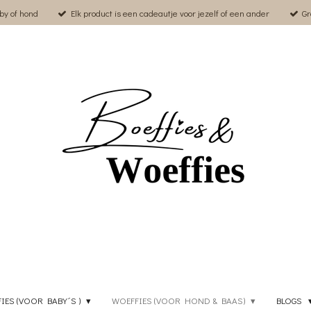
by of hond
Elk product is een cadeautje voor jezelf of een ander
Gr
FIES (VOOR BABY´S )
WOEFFIES (VOOR HOND & BAAS)
BLOGS