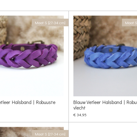
Maat S [27-34 cm]
Maat S
etleer Halsband | Robuuste
Blauw Vetleer Halsband | Robu
vlecht
€ 34,95
Maat S [27-34 cm]