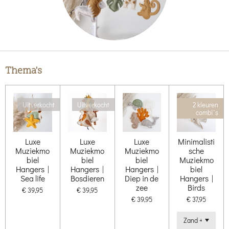
Thema's
Uitverkocht
Uitverkocht
2 kleuren
combi´s
Luxe
Luxe
Luxe
Minimalisti
Muziekmo
Muziekmo
Muziekmo
sche
biel
biel
biel
Muziekmo
Hangers |
Hangers |
Hangers |
biel
Sea life
Bosdieren
Diep in de
Hangers |
zee
Birds
€ 39,95
€ 39,95
€ 39,95
€ 37,95