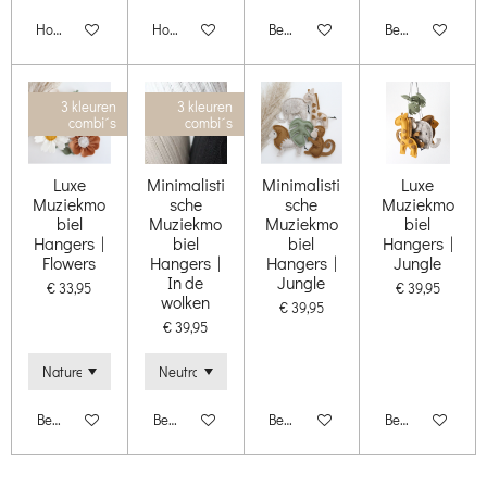
Houd mij op de hoogte
Houd mij op de hoogte
Bekijk details
Bekijk details
3 kleuren
3 kleuren
combi´s
combi´s
Luxe
Minimalisti
Minimalisti
Luxe
Muziekmo
sche
sche
Muziekmo
biel
Muziekmo
Muziekmo
biel
Hangers |
biel
biel
Hangers |
Flowers
Hangers |
Hangers |
Jungle
In de
Jungle
€ 33,95
€ 39,95
wolken
€ 39,95
€ 39,95
Bekijk details
Bekijk details
Bekijk details
Bekijk details