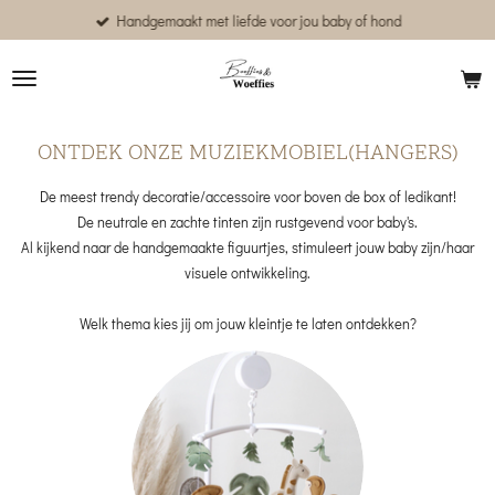
Handgemaakt met liefde voor jou baby of hond
Ga
direct
naar
de
hoofdinhoud
ONTDEK ONZE MUZIEKMOBIEL(HANGERS)
De meest trendy decoratie/accessoire voor boven de box of ledikant!
De neutrale en zachte tinten zijn rustgevend voor baby's.
Al kijkend naar de handgemaakte figuurtjes, stimuleert jouw baby zijn/haar
visuele ontwikkeling.
Welk thema kies jij om jouw kleintje te laten ontdekken?