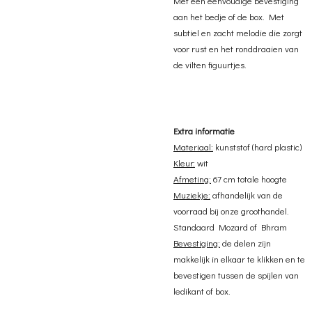
Met een eenvoudige bevestiging
aan het bedje of de box. Met
subtiel en zacht melodie die zorgt
voor rust en het ronddraaien van
de vilten figuurtjes.
Extra informatie
Materiaal:
kunststof (hard plastic)
Kleur:
wit
Afmeting:
67 cm totale hoogte
Muziekje:
afhandelijk van de
voorraad bij onze groothandel.
Standaard Mozard of Bhram
Bevestiging:
de delen zijn
makkelijk in elkaar te klikken en te
bevestigen tussen de spijlen van
ledikant of box.