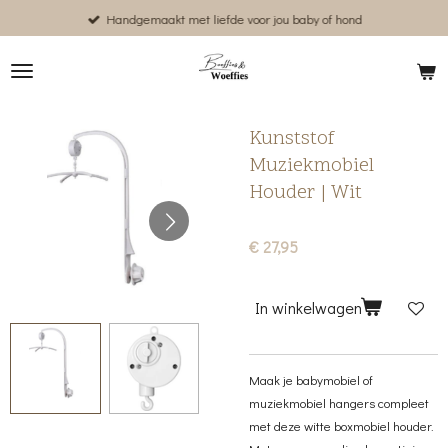
Handgemaakt met liefde voor jou baby of hond
Ga
direct
naar
de
hoofdinhoud
Kunststof
Muziekmobiel
Houder | Wit
€ 27,95
In winkelwagen
Maak je babymobiel of
muziekmobiel hangers compleet
met deze witte boxmobiel houder.