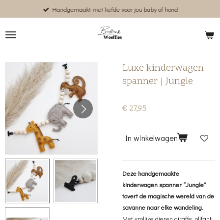
Handgemaakt met liefde voor jou baby of hond
Ga
direct
naar
de
hoofdinhoud
Luxe kinderwagen
spanner | Jungle
€ 27,95
In winkelwagen
Deze handgemaakte
kinderwagen spanner “Jungle”
tovert de magische wereld van de
savanne naar elke wandeling.
Met vrolijke dieren giraffe, olifant