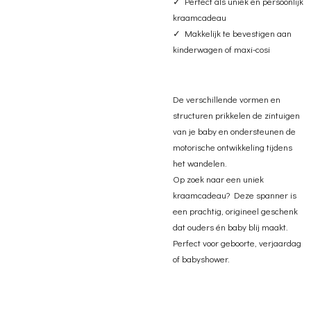
✓ Perfect als uniek en persoonlijk
kraamcadeau
✓ Makkelijk te bevestigen aan
kinderwagen of maxi-cosi
De verschillende vormen en
structuren prikkelen de zintuigen
van je baby en ondersteunen de
motorische ontwikkeling tijdens
het wandelen.
Op zoek naar een uniek
kraamcadeau? Deze spanner is
een prachtig, origineel geschenk
dat ouders én baby blij maakt.
Perfect voor geboorte, verjaardag
of babyshower.