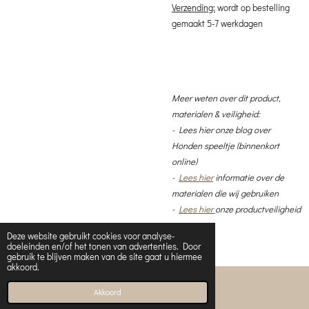
Verzending:
wordt op bestelling
gemaakt
5-7 werkdagen
Meer weten over dit product,
materialen & veiligheid:
-
Lees hier
onze blog over
Honden speeltje (binnenkort
online)
-
Lees hier
informatie over de
materialen die wij gebruiken
-
Lees hier
onze productveiligheid
Deze website gebruikt cookies voor analyse-
doeleinden en/of het tonen van advertenties. Door
gebruik te blijven maken van de site gaat u hiermee
akkoord.
© 2019 - 2026 Boeffies & Woeffies Copyright
Akkoord