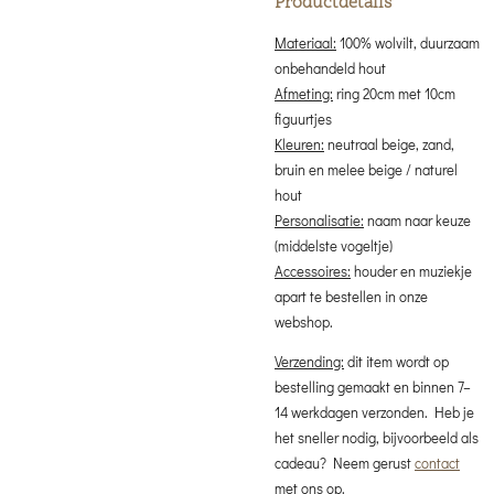
Productdetails
Materiaal:
100% wolvilt, duurzaam
onbehandeld hout
Afmeting:
ring 20cm met 10cm
figuurtjes
Kleuren:
neutraal beige, zand,
bruin en melee beige / naturel
hout
Personalisatie:
naam naar keuze
(middelste vogeltje)
Accessoires:
houder en muziekje
apart te bestellen in onze
webshop.
Verzending:
dit item wordt op
bestelling gemaakt en binnen 7–
14 werkdagen verzonden. Heb je
het sneller nodig, bijvoorbeeld als
cadeau? Neem gerust
contact
met ons op.