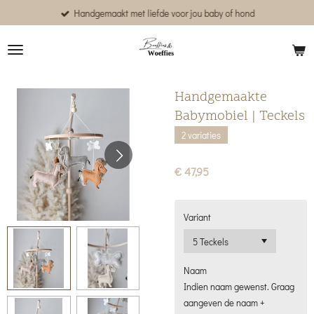
Handgemaakt met liefde voor jou baby of hond
Ga
direct
naar
de
hoofdinhoud
Handgemaakte
Babymobiel | Teckels
2 variaties
€ 47,95
Variant
Naam
Indien naam gewenst. Graag
aangeven de naam +